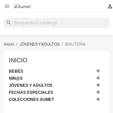


search
Inicio
JÓVENES Y ADULTOS
BISUTERÍA
INICIO

BEBÉS

NIN@S

JÓVENES Y ADULTOS

FECHAS ESPECIALES

COLECCIONES XUMET