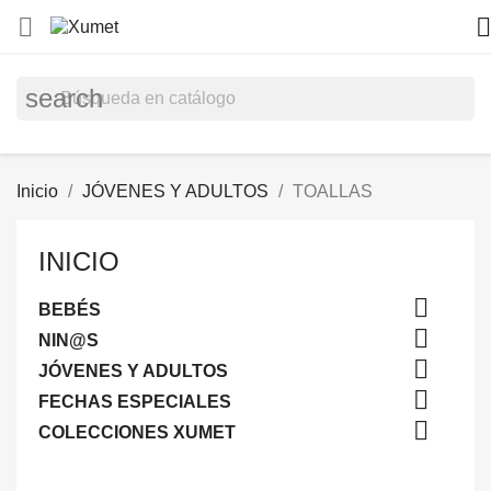


search
Inicio
JÓVENES Y ADULTOS
TOALLAS
INICIO

BEBÉS

NIN@S

JÓVENES Y ADULTOS

FECHAS ESPECIALES

COLECCIONES XUMET