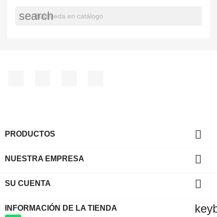
search
Facebook
YouTube
Instagram
TikTok

PRODUCTOS

NUESTRA EMPRESA

SU CUENTA
key
INFORMACIÓN DE LA TIENDA