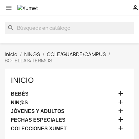


search
Inicio
NIN@S
COLE/GUARDE/CAMPUS
BOTELLAS/TERMOS
INICIO

BEBÉS

NIN@S

JÓVENES Y ADULTOS

FECHAS ESPECIALES

COLECCIONES XUMET