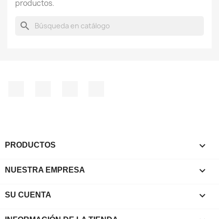
productos.
search
Facebook
YouTube
Instagram
TikTok

PRODUCTOS

NUESTRA EMPRESA

SU CUENTA