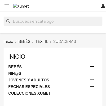


search
Inicio
BEBÉS
TEXTIL
SUDADERAS
INICIO

BEBÉS

NIN@S

JÓVENES Y ADULTOS

FECHAS ESPECIALES

COLECCIONES XUMET